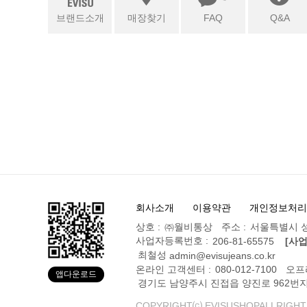
브랜드소개
매장찾기
FAQ
Q&A
회사소개
이용약관
개인정보처리
상호 :
㈜월비통상
주소 :
서울특별시 성
사업자등록번호 :
206-81-65575
[사
최철성
admin@evisujeans.co.kr
온라인 고객센터 :
080-012-7100
오프
앱다운로드
경기도 남양주시 진접읍 양진로 962번지
COPYRIGHT⒞ EVISUSHOPALLRIGHT