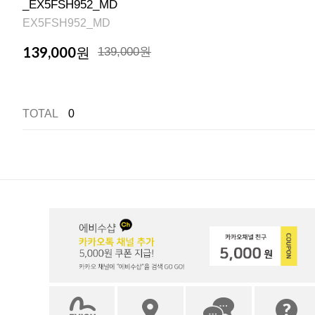
_EX5FSH952_MD
EX5FSH952_MD
139,000
원
139,000원
TOTAL
0