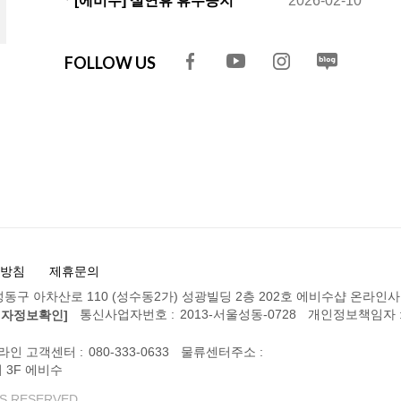
ㆍ[에비수] 설연휴 휴무공지
2026-02-10
FOLLOW US
방침
제휴문의
동구 아차산로 110 (성수동2가) 성광빌딩 2층 202호 에비수샵 온라인
통신사업자번호 :
2013-서울성동-0728
개인정보책임자 
업자정보확인]
라인 고객센터 :
080-333-0633
물류센터주소 :
 3F 에비수
S RESERVED