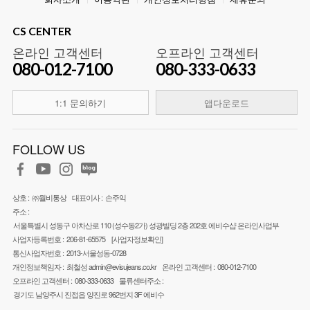
CS CENTER
온라인 고객센터
오프라인 고객센터
080-012-7100
080-333-0633
1:1 문의하기
앱다운로드
FOLLOW US
상호 :
㈜월비통상
대표이사 :
손주익
주소 :
서울특별시 성동구 아차산로 110 (성수동2가) 성광빌딩 2층 202호 에비수샵 온라인사업부
사업자등록번호 :
206-81-65575
[사업자정보확인]
통신사업자번호 :
2013-서울성동-0728
개인정보책임자 :
최철성
admin@evisujeans.co.kr
온라인 고객센터 :
080-012-7100
오프라인 고객센터 :
080-333-0633
물류센터주소 :
경기도 남양주시 진접읍 양진로 962번지 3F 에비수