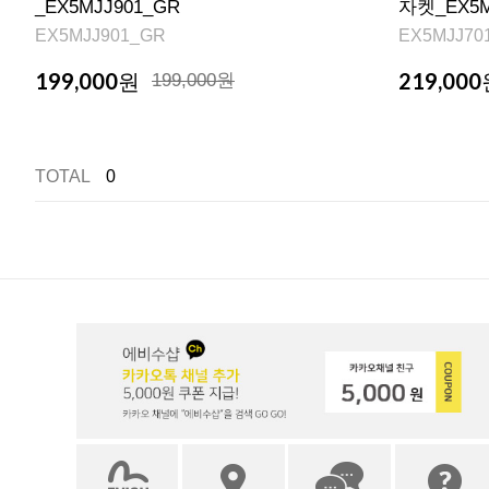
_EX5MJJ901_GR
자켓_EX5M
EX5MJJ901_GR
EX5MJJ70
199,000
219,000
원
199,000원
TOTAL
0