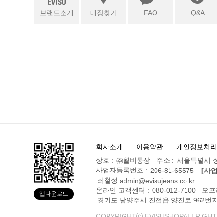
브랜드소개
매장찾기
FAQ
Q&A
회사소개
이용약관
개인정보처리
상호 :
㈜월비통상
주소 :
서울특별시 성
사업자등록번호 :
206-81-65575
[사
최철성
admin@evisujeans.co.kr
온라인 고객센터 :
080-012-7100
오프
앱다운로드
경기도 남양주시 진접읍 양진로 962번지
COPYRIGHT⒞ EVISUSHOPALLRIGHT