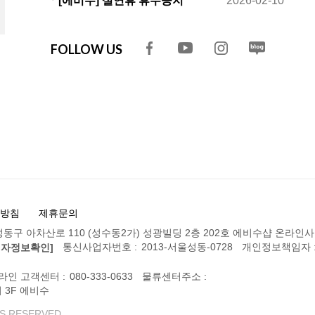
ㆍ[에비수] 설연휴 휴무공지
2026-02-10
FOLLOW US
방침
제휴문의
동구 아차산로 110 (성수동2가) 성광빌딩 2층 202호 에비수샵 온라인
통신사업자번호 :
2013-서울성동-0728
개인정보책임자 
업자정보확인]
라인 고객센터 :
080-333-0633
물류센터주소 :
 3F 에비수
S RESERVED