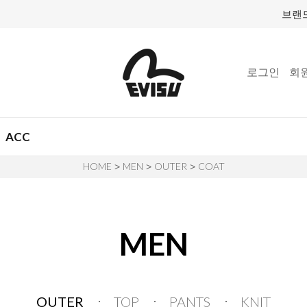
브랜
로그인
회
ACC
HOME
MEN
OUTER
COAT
>
>
>
MEN
OUTER
TOP
PANTS
KNIT