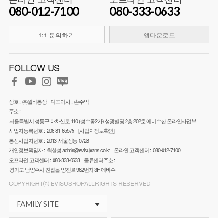
080-012-7100
080-333-0633
1:1 문의하기
앱다운로드
FOLLOW US
상호 :
㈜월비통상
대표이사 :
손주익
주소 :
서울특별시 성동구 아차산로 110 (성수동2가) 성광빌딩 2층 202호 에비수샵 온라인사업부
사업자등록번호 :
206-81-65575
[사업자정보확인]
통신사업자번호 :
2013-서울성동-0728
개인정보책임자 :
최철성
admin@evisujeans.co.kr
온라인 고객센터 :
080-012-7100
오프라인 고객센터 :
080-333-0633
물류센터주소 :
경기도 남양주시 진접읍 양진로 962번지 3F 에비수
COPYRIGHT⒞ EVISUSHOPALLRIGHTS RESERVED
FAMILY SITE