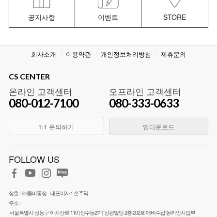
공지사항
이벤트
STORE
회사소개
이용약관
개인정보처리방침
제휴문의
CS CENTER
온라인 고객센터
오프라인 고객센터
080-012-7100
080-333-0633
1:1 문의하기
앱다운로드
FOLLOW US
상호 :
㈜월비통상
대표이사 :
손주익
주소 :
서울특별시 성동구 아차산로 110 (성수동2가) 성광빌딩 2층 202호 에비수샵 온라인사업부