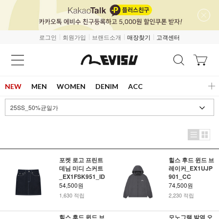
로그인
회원가입
브랜드소개
매장찾기
고객센터
NEW
MEN
WOMEN
DENIM
ACC
포켓 로고 프린트
힐스 후드 윈드 브
데님 미디 스커트
레이커_EX1UJP
_EX1FSK951_ID
901_CC
54,500원
74,500원
1,630 적립
2,230 적립
힐스 후드 윈드 브
모노그램 발염 오