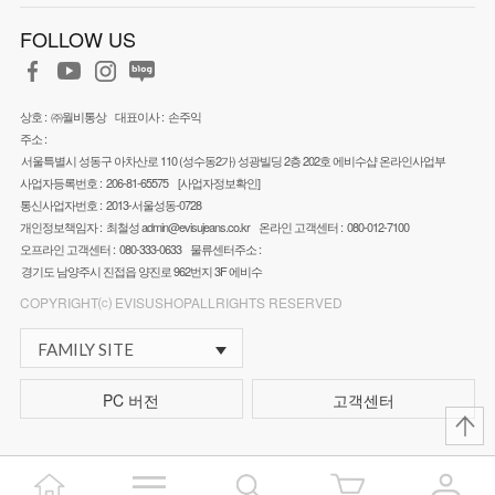
FOLLOW US
상호 :
㈜월비통상
대표이사 :
손주익
주소 :
서울특별시 성동구 아차산로 110 (성수동2가) 성광빌딩 2층 202호 에비수샵 온라인사업부
사업자등록번호 :
206-81-65575
[사업자정보확인]
통신사업자번호 :
2013-서울성동-0728
개인정보책임자 :
최철성
admin@evisujeans.co.kr
온라인 고객센터 :
080-012-7100
오프라인 고객센터 :
080-333-0633
물류센터주소 :
경기도 남양주시 진접읍 양진로 962번지 3F 에비수
COPYRIGHT⒞ EVISUSHOPALLRIGHTS RESERVED
FAMILY SITE
PC 버전
고객센터