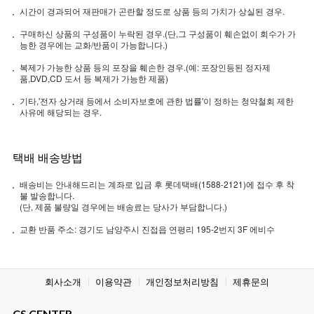
시간이 경과되어 재판매가 곤란할 정도로 상품 등의 가치가 상실된 경우.
구매하신 상품의 구성품이 누락된 경우.(단,그 구성품이 훼손없이 회수가 가
능한 경우에는 교화/반품이 가능합니다.)
복제가 가능한 상품 등의 포장을 훼손한 경우.(예: 포장인등된 정자제
품,DVD,CD 도서 등 복제가 가능한 제품)
기타,'전자 상거래 등에서 소비자보호에 관한 법률'이 정하는 청약철회 제한
사유에 해당되는 경우.
택배 배송방법
배송비는 안내해드리는 계좌로 입금 후 롯데택배(1588-2121)에 접수 후 착
불 발송합니다.
(단, 제품 불량일 경우에는 배송료는 당사가 부담합니다.)
교환 반품 주소: 경기도 남양주시 진접읍 연평리 195-2번지 3F 에비수
회사소개
이용약관
개인정보처리방침
제휴문의
CS CENTER