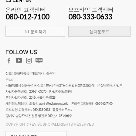
온라인 고객센터
오프라인 고객센터
080-012-7100
080-333-0633
1:1 문의하기
앱다운로드
FOLLOW US
상호 :
㈜월비통상
대표이사 :
손주익
주소 :
서울특별시 성동구 아차산로 110 (성수동2가) 성광빌딩 2층 202호 에비수샵 온라인사업부
사업자등록번호 :
206-81-65575
[사업자정보확인]
통신사업자번호 :
2013-서울성동-0728
개인정보책임자 :
최철성
admin@evisujeans.co.kr
온라인 고객센터 :
080-012-7100
오프라인 고객센터 :
080-333-0633
물류센터주소 :
경기도 남양주시 진접읍 양진로 962번지 3F 에비수
COPYRIGHT⒞ EVISUSHOPALLRIGHTS RESERVED