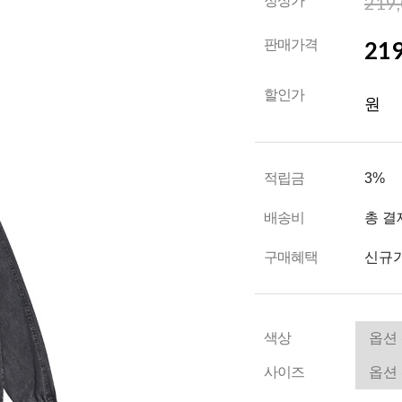
219
정상가
219
판매가격
할인가
원
적립금
3%
배송비
총 결
구매혜택
신규가
색상
사이즈