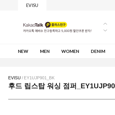
EVISU
NEW
MEN
WOMEN
DENIM
EVISU
/ EY1UJP901_BK
후드 립스탑 워싱 점퍼_EY1UJP90