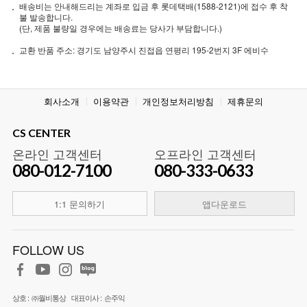
배송비는 안내해드리는 계좌로 입금 후 롯데택배(1588-2121)에 접수 후 착
불 발송합니다.
(단, 제품 불량일 경우에는 배송료는 당사가 부담합니다.)
교환 반품 주소: 경기도 남양주시 진접읍 연평리 195-2번지 3F 에비수
회사소개
이용약관
개인정보처리방침
제휴문의
CS CENTER
온라인 고객센터
오프라인 고객센터
080-012-7100
080-333-0633
1:1 문의하기
앱다운로드
FOLLOW US
상호 :
㈜월비통상
대표이사 :
손주익