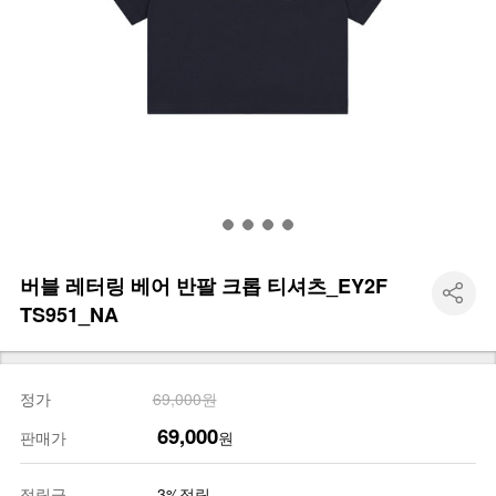
버블 레터링 베어 반팔 크롭 티셔츠_EY2F
TS951_NA
정가
69,000원
69,000
판매가
원
적립금
3%적립