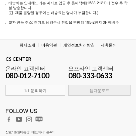
배송비는 안내해드리는 계좌로 입금 후 롯데택배(1588-2121)에 접수 후 착
불 발송합니다.
(단, 제품 불량일 경우에는 배송료는 당사가 부담합니다.)
교환 반품 주소: 경기도 남양주시 진접읍 연평리 195-2번지 3F 에비수
회사소개
이용약관
개인정보처리방침
제휴문의
CS CENTER
온라인 고객센터
오프라인 고객센터
080-012-7100
080-333-0633
1:1 문의하기
앱다운로드
FOLLOW US
상호 :
㈜월비통상
대표이사 :
손주익