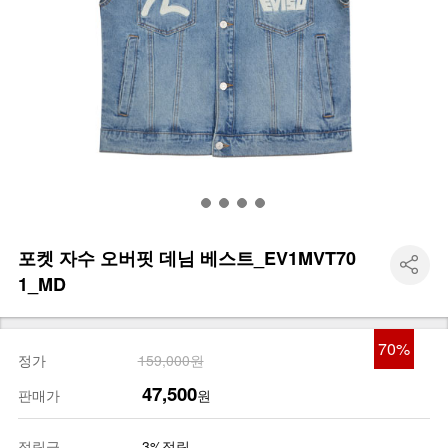
포켓 자수 오버핏 데님 베스트_EV1MVT70
1_MD
70
%
정가
159,000원
47,500
판매가
원
적립금
3%적립