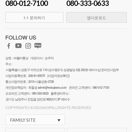
080-012-7100
080-333-0633
1:1 문의하기
앱다운로드
FOLLOW US
상호 :
㈜월비통상
대표이사 :
손주익
주소 :
서울특별시 성동구 아차산로 110 (성수동2가) 성광빌딩 2층 202호 에비수샵 온라인사업부
사업자등록번호 :
206-81-65575
[사업자정보확인]
통신사업자번호 :
2013-서울성동-0728
개인정보책임자 :
최철성
admin@evisujeans.co.kr
온라인 고객센터 :
080-012-7100
오프라인 고객센터 :
080-333-0633
물류센터주소 :
경기도 남양주시 진접읍 양진로 962번지 3F 에비수
COPYRIGHT⒞ EVISUSHOPALLRIGHTS RESERVED
FAMILY SITE