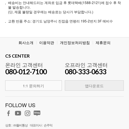
배송비는 안내해드리는 계좌로 입금 후 롯데택배(1588-2121)에 접수 후 착
불 발송합니다.
(단, 제품 불량일 경우에는 배송료는 당사가 부담합니다.)
교환 반품 주소: 경기도 남양주시 진접읍 연평리 195-2번지 3F 에비수
회사소개
이용약관
개인정보처리방침
제휴문의
CS CENTER
온라인 고객센터
오프라인 고객센터
080-012-7100
080-333-0633
1:1 문의하기
앱다운로드
FOLLOW US
상호 :
㈜월비통상
대표이사 :
손주익