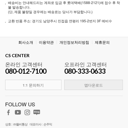
배송비는 안내해드리는 계좌로 입금 후 롯데택배(1588-2121)에 접수 후 착
불 발송합니다.
(단, 제품 불량일 경우에는 배송료는 당사가 부담합니다.)
교환 반품 주소: 경기도 남양주시 진접읍 연평리 195-2번지 3F 에비수
회사소개
이용약관
개인정보처리방침
제휴문의
CS CENTER
온라인 고객센터
오프라인 고객센터
080-012-7100
080-333-0633
1:1 문의하기
앱다운로드
FOLLOW US
상호 :
㈜월비통상
대표이사 :
손주익