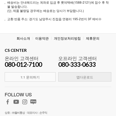
배송비는 안내해드리는 계좌로 입금 후 롯데택배(1588-2121)에 접수 후 착
불 발송합니다.
(단, 제품 불량일 경우에는 배송료는 당사가 부담합니다.)
교환 반품 주소: 경기도 남양주시 진접읍 연평리 195-2번지 3F 에비수
회사소개
이용약관
개인정보처리방침
제휴문의
CS CENTER
온라인 고객센터
오프라인 고객센터
080-012-7100
080-333-0633
1:1 문의하기
앱다운로드
FOLLOW US
상호 :
㈜월비통상
대표이사 :
손주익