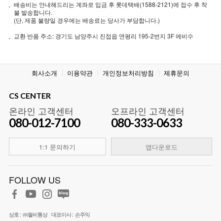
배송비는 안내해드리는 계좌로 입금 후 롯데택배(1588-2121)에 접수 후 착
불 발송합니다.
(단, 제품 불량일 경우에는 배송료는 당사가 부담합니다.)
교환 반품 주소: 경기도 남양주시 진접읍 연평리 195-2번지 3F 에비수
회사소개
이용약관
개인정보처리방침
제휴문의
CS CENTER
온라인 고객센터
오프라인 고객센터
080-012-7100
080-333-0633
1:1 문의하기
앱다운로드
FOLLOW US
상호 :
㈜월비통상
대표이사 :
손주익