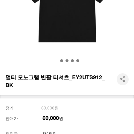
멀티 모노그램 반팔 티셔츠_EY2UTS912_
BK
정가
69,000원
69,000
판매가
원
적립금
3%적립