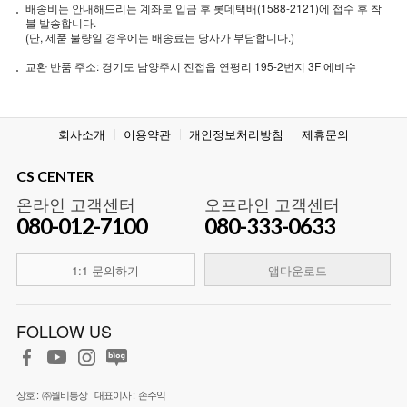
배송비는 안내해드리는 계좌로 입금 후 롯데택배(1588-2121)에 접수 후 착
불 발송합니다.
(단, 제품 불량일 경우에는 배송료는 당사가 부담합니다.)
교환 반품 주소: 경기도 남양주시 진접읍 연평리 195-2번지 3F 에비수
회사소개
이용약관
개인정보처리방침
제휴문의
CS CENTER
온라인 고객센터
오프라인 고객센터
080-012-7100
080-333-0633
1:1 문의하기
앱다운로드
FOLLOW US
상호 :
㈜월비통상
대표이사 :
손주익