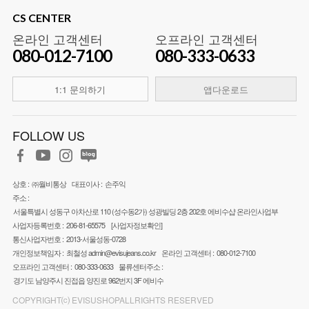
CS CENTER
온라인 고객센터
오프라인 고객센터
080-012-7100
080-333-0633
1:1 문의하기
앱다운로드
FOLLOW US
상호 :
㈜월비통상
대표이사 :
손주익
주소 :
서울특별시 성동구 아차산로 110 (성수동2가) 성광빌딩 2층 202호 에비수샵 온라인사업부
사업자등록번호 :
206-81-65575
[사업자정보확인]
통신사업자번호 :
2013-서울성동-0728
개인정보책임자 :
최철성
admin@evisujeans.co.kr
온라인 고객센터 :
080-012-7100
오프라인 고객센터 :
080-333-0633
물류센터주소 :
경기도 남양주시 진접읍 양진로 962번지 3F 에비수
COPYRIGHT⒞ EVISUSHOPALLRIGHTS RESERVED