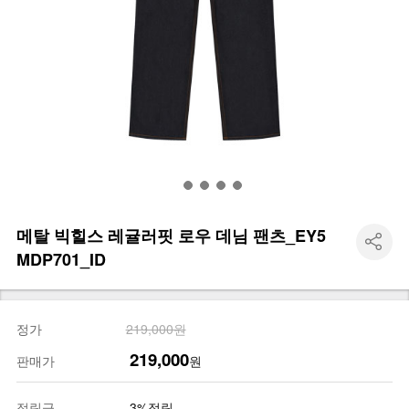
메탈 빅힐스 레귤러핏 로우 데님 팬츠_EY5
MDP701_ID
정가
219,000원
219,000
판매가
원
적립금
3%적립