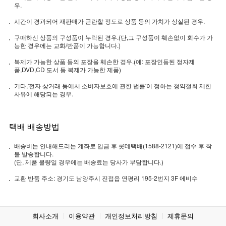
우.
시간이 경과되어 재판매가 곤란할 정도로 상품 등의 가치가 상실된 경우.
구매하신 상품의 구성품이 누락된 경우.(단,그 구성품이 훼손없이 회수가 가
능한 경우에는 교화/반품이 가능합니다.)
복제가 가능한 상품 등의 포장을 훼손한 경우.(예: 포장인등된 정자제
품,DVD,CD 도서 등 복제가 가능한 제품)
기타,'전자 상거래 등에서 소비자보호에 관한 법률'이 정하는 청약철회 제한
사유에 해당되는 경우.
택배 배송방법
배송비는 안내해드리는 계좌로 입금 후 롯데택배(1588-2121)에 접수 후 착
불 발송합니다.
(단, 제품 불량일 경우에는 배송료는 당사가 부담합니다.)
교환 반품 주소: 경기도 남양주시 진접읍 연평리 195-2번지 3F 에비수
회사소개
이용약관
개인정보처리방침
제휴문의