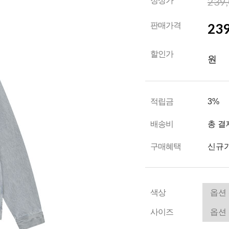
239
정상가
239
판매가격
할인가
원
적립금
3%
배송비
총 결
구매혜택
신규가
색상
사이즈