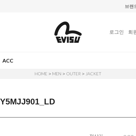
브랜
로그인
회
ACC
HOME
MEN
OUTER
JACKET
>
>
>
5MJJ901_LD