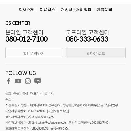
회사소개
이용약관
개인정보처리방침
제휴문의
CS CENTER
온라인 고객센터
오프라인 고객센터
080-012-7100
080-333-0633
1:1 문의하기
앱다운로드
FOLLOW US
상호 :
㈜월비통상
대표이사 :
손주익
주소 :
서울특별시 성동구 아차산로 110 (성수동2가) 성광빌딩 2층 202호 에비수샵 온라인사업부
사업자등록번호 :
206-81-65575
[사업자정보확인]
통신사업자번호 :
2013-서울성동-0728
개인정보책임자 :
최철성
admin@evisujeans.co.kr
온라인 고객센터 :
080-012-7100
오프라인 고객센터 :
080-333-0633
물류센터주소 :