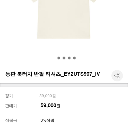
등판 붓터치 반팔 티셔츠_EY2UTS907_IV
정가
59,000원
59,000
판매가
원
적립금
3%적립