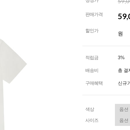
59,
정상가
59,
판매가격
할인가
원
적립금
3%
배송비
총 결
구매혜택
신규가
색상
사이즈