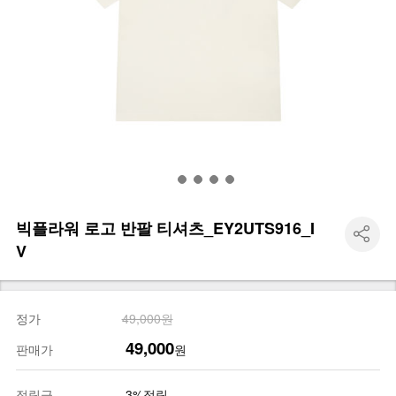
빅플라워 로고 반팔 티셔츠_EY2UTS916_I
V
정가
49,000원
49,000
판매가
원
적립금
3%적립