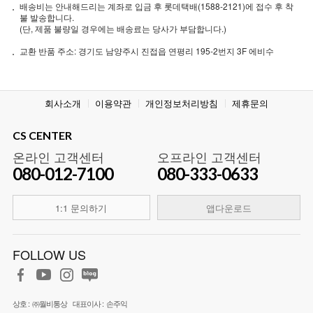
배송비는 안내해드리는 계좌로 입금 후 롯데택배(1588-2121)에 접수 후 착
불 발송합니다.
(단, 제품 불량일 경우에는 배송료는 당사가 부담합니다.)
교환 반품 주소: 경기도 남양주시 진접읍 연평리 195-2번지 3F 에비수
회사소개
이용약관
개인정보처리방침
제휴문의
CS CENTER
온라인 고객센터
오프라인 고객센터
080-012-7100
080-333-0633
1:1 문의하기
앱다운로드
FOLLOW US
상호 :
㈜월비통상
대표이사 :
손주익