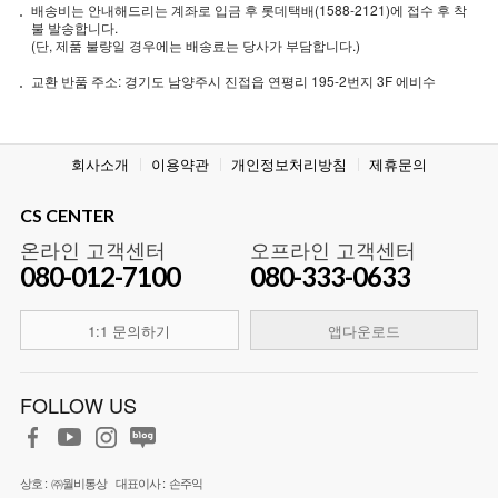
배송비는 안내해드리는 계좌로 입금 후 롯데택배(1588-2121)에 접수 후 착
불 발송합니다.
(단, 제품 불량일 경우에는 배송료는 당사가 부담합니다.)
교환 반품 주소: 경기도 남양주시 진접읍 연평리 195-2번지 3F 에비수
회사소개
이용약관
개인정보처리방침
제휴문의
CS CENTER
온라인 고객센터
오프라인 고객센터
080-012-7100
080-333-0633
1:1 문의하기
앱다운로드
FOLLOW US
상호 :
㈜월비통상
대표이사 :
손주익