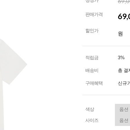
69,
정상가
69,
판매가격
할인가
원
적립금
3%
배송비
총 결
구매혜택
신규가
색상
사이즈