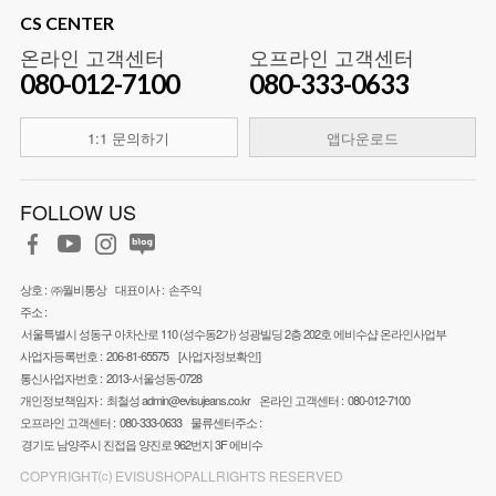
CS CENTER
온라인 고객센터
오프라인 고객센터
080-012-7100
080-333-0633
1:1 문의하기
앱다운로드
FOLLOW US
상호 :
㈜월비통상
대표이사 :
손주익
주소 :
서울특별시 성동구 아차산로 110 (성수동2가) 성광빌딩 2층 202호 에비수샵 온라인사업부
사업자등록번호 :
206-81-65575
[사업자정보확인]
통신사업자번호 :
2013-서울성동-0728
개인정보책임자 :
최철성
admin@evisujeans.co.kr
온라인 고객센터 :
080-012-7100
오프라인 고객센터 :
080-333-0633
물류센터주소 :
경기도 남양주시 진접읍 양진로 962번지 3F 에비수
COPYRIGHT⒞ EVISUSHOPALLRIGHTS RESERVED