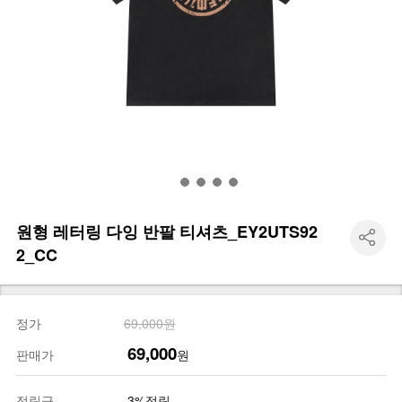
원형 레터링 다잉 반팔 티셔츠_EY2UTS92
2_CC
정가
69,000원
69,000
판매가
원
적립금
3%적립