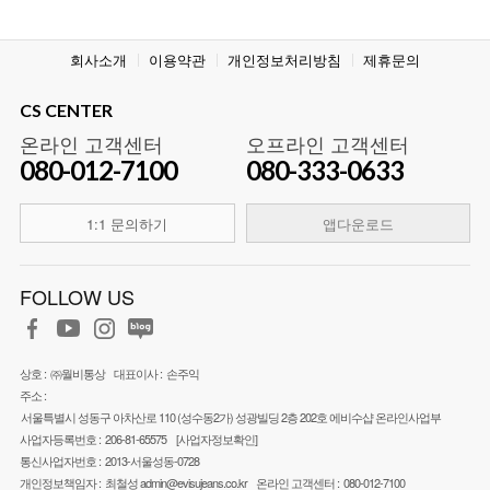
회사소개
이용약관
개인정보처리방침
제휴문의
CS CENTER
온라인 고객센터
오프라인 고객센터
080-012-7100
080-333-0633
1:1 문의하기
앱다운로드
FOLLOW US
상호 :
㈜월비통상
대표이사 :
손주익
주소 :
서울특별시 성동구 아차산로 110 (성수동2가) 성광빌딩 2층 202호 에비수샵 온라인사업부
사업자등록번호 :
206-81-65575
[사업자정보확인]
통신사업자번호 :
2013-서울성동-0728
개인정보책임자 :
최철성
admin@evisujeans.co.kr
온라인 고객센터 :
080-012-7100