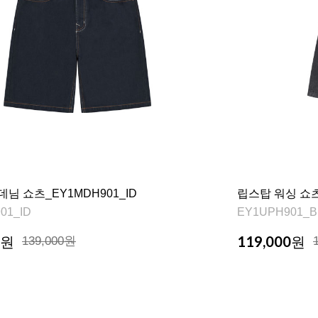
데님 쇼츠_EY1MDH901_ID
립스탑 워싱 쇼츠
01_ID
EY1UPH901_B
119,000
원
139,000원
원