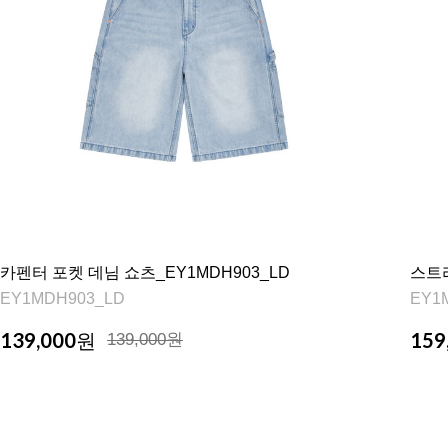
카펜터 포켓 데님 쇼츠_EY1MDH903_LD
스트라
EY1MDH903_LD
EY1
139,000
159
원
139,000원