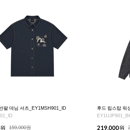
반팔 데님 셔츠_EY1MSH901_ID
후드 립스탑 워싱 
01_ID
EY1UJP901_B
219,000
원
159,000원
원