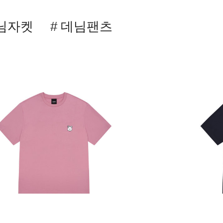
데님자켓
# 데님팬츠