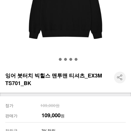
잉어 붓터치 빅힐스 맨투맨 티셔츠_EX3M
TS701_BK
정가
109,000원
109,000
판매가
원
적립금
3%적립