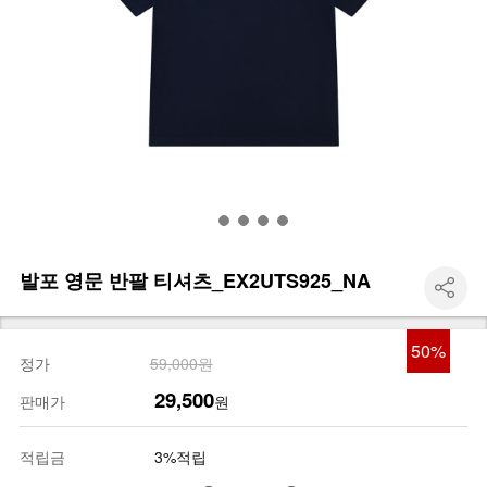
발포 영문 반팔 티셔츠_EX2UTS925_NA
50
%
정가
59,000원
29,500
판매가
원
적립금
3%적립