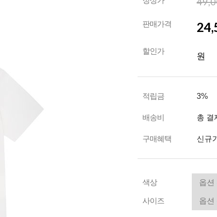
49,
정상가
24,
판매가격
할인가
원
적립금
3%
배송비
총 결
구매혜택
신규가
색상
사이즈