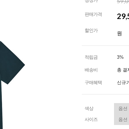
59,
정상가
29,
판매가격
할인가
원
적립금
3%
배송비
총 결
구매혜택
신규가
색상
사이즈