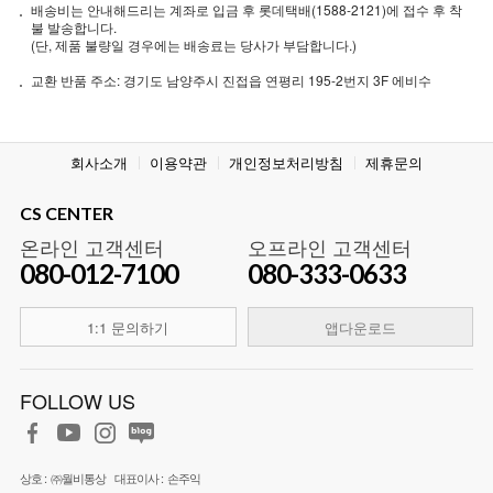
배송비는 안내해드리는 계좌로 입금 후 롯데택배(1588-2121)에 접수 후 착
불 발송합니다.
(단, 제품 불량일 경우에는 배송료는 당사가 부담합니다.)
교환 반품 주소: 경기도 남양주시 진접읍 연평리 195-2번지 3F 에비수
회사소개
이용약관
개인정보처리방침
제휴문의
CS CENTER
온라인 고객센터
오프라인 고객센터
080-012-7100
080-333-0633
1:1 문의하기
앱다운로드
FOLLOW US
상호 :
㈜월비통상
대표이사 :
손주익