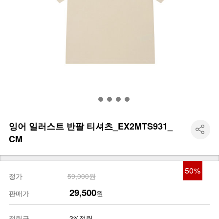
잉어 일러스트 반팔 티셔츠_EX2MTS931_
CM
50
%
정가
59,000원
29,500
판매가
원
적립금
3%적립