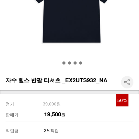
자수 힐스 반팔 티셔츠 _EX2UTS932_NA
50
%
정가
39,000원
19,500
판매가
원
적립금
3%적립