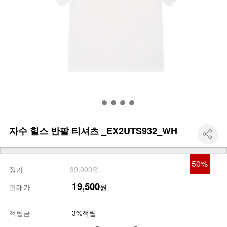
자수 힐스 반팔 티셔츠 _EX2UTS932_WH
50
%
정가
39,000원
19,500
판매가
원
적립금
3%적립