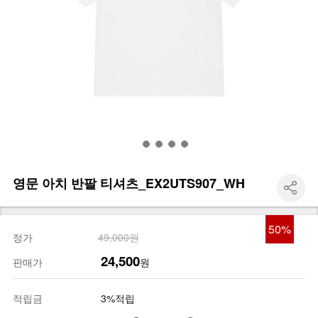
영문 아치 반팔 티셔츠_EX2UTS907_WH
50
%
정가
49,000원
24,500
판매가
원
적립금
3%적립