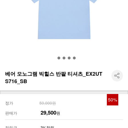
베어 모노그램 빅힐스 반팔 티셔츠_EX2UT
S716_SB
50
%
정가
59,000원
29,500
판매가
원
적립금
3%적립