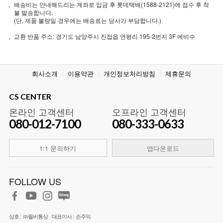
배송비는 안내해드리는 계좌로 입금 후 롯데택배(1588-2121)에 접수 후 착
불 발송합니다.
(단, 제품 불량일 경우에는 배송료는 당사가 부담합니다.)
교환 반품 주소: 경기도 남양주시 진접읍 연평리 195-2번지 3F 에비수
회사소개
이용약관
개인정보처리방침
제휴문의
CS CENTER
온라인 고객센터
오프라인 고객센터
080-012-7100
080-333-0633
1:1 문의하기
앱다운로드
FOLLOW US
상호 :
㈜월비통상
대표이사 :
손주익