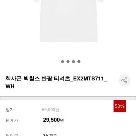
헥사곤 빅힐스 반팔 티셔츠_EX2MTS711_
WH
50
%
정가
59,000원
29,500
판매가
원
적립금
3%적립