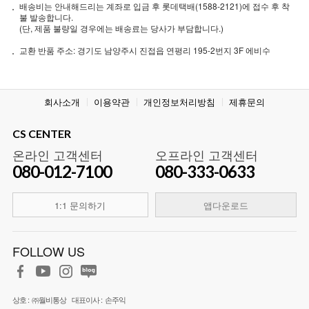
배송비는 안내해드리는 계좌로 입금 후 롯데택배(1588-2121)에 접수 후 착
불 발송합니다.
(단, 제품 불량일 경우에는 배송료는 당사가 부담합니다.)
교환 반품 주소: 경기도 남양주시 진접읍 연평리 195-2번지 3F 에비수
회사소개
이용약관
개인정보처리방침
제휴문의
CS CENTER
온라인 고객센터
오프라인 고객센터
080-012-7100
080-333-0633
1:1 문의하기
앱다운로드
FOLLOW US
상호 :
㈜월비통상
대표이사 :
손주익