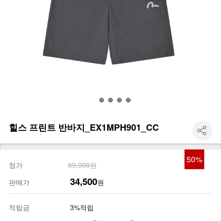
힐스 프린트 반바지_EX1MPH901_CC
50
%
정가
69,000원
34,500
판매가
원
적립금
3%적립