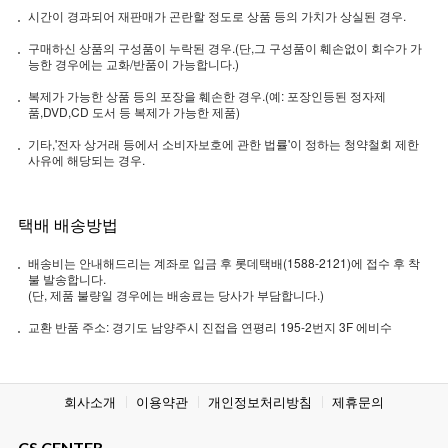
시간이 경과되어 재판매가 곤란할 정도로 상품 등의 가치가 상실된 경우.
구매하신 상품의 구성품이 누락된 경우.(단,그 구성품이 훼손없이 회수가 가
능한 경우에는 교화/반품이 가능합니다.)
복제가 가능한 상품 등의 포장을 훼손한 경우.(예: 포장인등된 정자제
품,DVD,CD 도서 등 복제가 가능한 제품)
기타,'전자 상거래 등에서 소비자보호에 관한 법률'이 정하는 청약철회 제한
사유에 해당되는 경우.
택배 배송방법
배송비는 안내해드리는 계좌로 입금 후 롯데택배(1588-2121)에 접수 후 착
불 발송합니다.
(단, 제품 불량일 경우에는 배송료는 당사가 부담합니다.)
교환 반품 주소: 경기도 남양주시 진접읍 연평리 195-2번지 3F 에비수
회사소개
이용약관
개인정보처리방침
제휴문의
CS CENTER