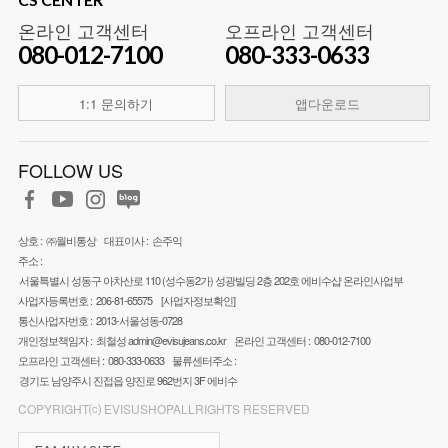
온라인 고객센터
오프라인 고객센터
080-012-7100
080-333-0633
1:1 문의하기
앱다운로드
FOLLOW US
상호 :
㈜월비통상
대표이사 :
손주익
주소 :
서울특별시 성동구 아차산로 110 (성수동2가) 성광빌딩 2층 202호 에비수샵 온라인사업부
사업자등록번호 :
206-81-65575
[사업자정보확인]
통신사업자번호 :
2013-서울성동-0728
개인정보책임자 :
최철성
admin@evisujeans.co.kr
온라인 고객센터 :
080-012-7100
오프라인 고객센터 :
080-333-0633
물류센터주소 :
경기도 남양주시 진접읍 양진로 962번지 3F 에비수
COPYRIGHT⒞ EVISUSHOPALLRIGHTS RESERVED