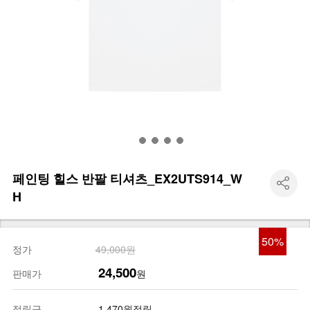
페인팅 힐스 반팔 티셔츠_EX2UTS914_W
H
50
%
정가
49,000원
24,500
판매가
원
적립금
1,470원적립