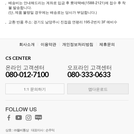
배송비는 안내해드리는 계좌로 입금 후 롯데택배(1588-2121)에 접수 후 착
불 발송합니다.
(단, 제품 불량일 경우에는 배송료는 당사가 부담합니다.)
교환 반품 주소: 경기도 남양주시 진접읍 연평리 195-2번지 3F 에비수
회사소개
이용약관
개인정보처리방침
제휴문의
CS CENTER
온라인 고객센터
오프라인 고객센터
080-012-7100
080-333-0633
1:1 문의하기
앱다운로드
FOLLOW US
상호 :
㈜월비통상
대표이사 :
손주익