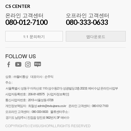
CS CENTER
온라인 고객센터
오프라인 고객센터
080-012-7100
080-333-0633
1:1 문의하기
앱다운로드
FOLLOW US
상호 :
㈜월비통상
대표이사 :
손주익
주소 :
서울특별시 성동구 아차산로 110 (성수동2가) 성광빌딩 2층 202호 에비수샵 온라인사업부
사업자등록번호 :
206-81-65575
[사업자정보확인]
통신사업자번호 :
2013-서울성동-0728
개인정보책임자 :
최철성
admin@evisujeans.co.kr
온라인 고객센터 :
080-012-7100
오프라인 고객센터 :
080-333-0633
물류센터주소 :
경기도 남양주시 진접읍 양진로 962번지 3F 에비수
COPYRIGHT⒞ EVISUSHOPALLRIGHTS RESERVED