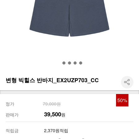
변형 빅힐스 반바지_EX2UZP703_CC
50
%
정가
79,000원
39,500
판매가
원
적립금
2,370원적립