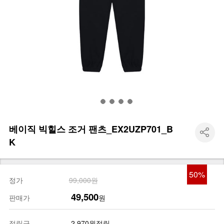
베이직 빅힐스 조거 팬츠_EX2UZP701_B
K
50
%
정가
99,000원
49,500
판매가
원
적립금
2,970원적립