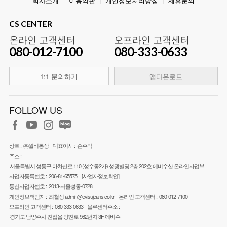
회사소개
이용약관
개인정보처리방침
제휴문의
CS CENTER
온라인 고객센터
오프라인 고객센터
080-012-7100
080-333-0633
1:1 문의하기
앱다운로드
FOLLOW US
상호 :
㈜월비통상
대표이사 :
손주익
주소 :
서울특별시 성동구 아차산로 110 (성수동2가) 성광빌딩 2층 202호 에비수샵 온라인사업부
사업자등록번호 :
206-81-65575
[사업자정보확인]
통신사업자번호 :
2013-서울성동-0728
개인정보책임자 :
최철성
admin@evisujeans.co.kr
온라인 고객센터 :
080-012-7100
오프라인 고객센터 :
080-333-0633
물류센터주소 :
경기도 남양주시 진접읍 양진로 962번지 3F 에비수