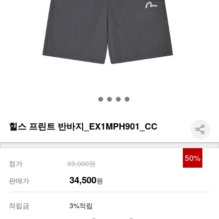
힐스 프린트 반바지_EX1MPH901_CC
50
%
정가
69,000원
34,500
판매가
원
적립금
3%적립