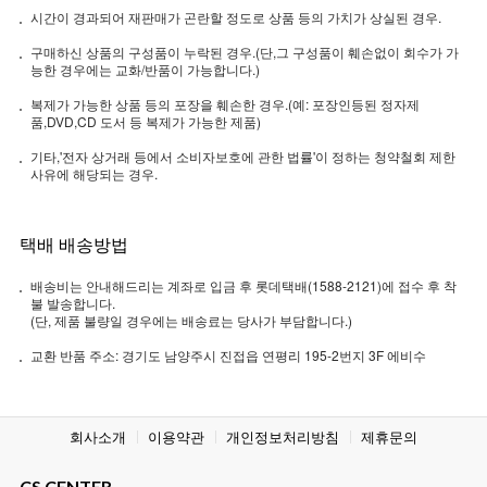
시간이 경과되어 재판매가 곤란할 정도로 상품 등의 가치가 상실된 경우.
구매하신 상품의 구성품이 누락된 경우.(단,그 구성품이 훼손없이 회수가 가
능한 경우에는 교화/반품이 가능합니다.)
복제가 가능한 상품 등의 포장을 훼손한 경우.(예: 포장인등된 정자제
품,DVD,CD 도서 등 복제가 가능한 제품)
기타,'전자 상거래 등에서 소비자보호에 관한 법률'이 정하는 청약철회 제한
사유에 해당되는 경우.
택배 배송방법
배송비는 안내해드리는 계좌로 입금 후 롯데택배(1588-2121)에 접수 후 착
불 발송합니다.
(단, 제품 불량일 경우에는 배송료는 당사가 부담합니다.)
교환 반품 주소: 경기도 남양주시 진접읍 연평리 195-2번지 3F 에비수
회사소개
이용약관
개인정보처리방침
제휴문의
CS CENTER