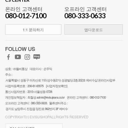
온라인 고객센터
오프라인 고객센터
080-012-7100
080-333-0633
1:1 문의하기
앱다운로드
FOLLOW US
상호 :
㈜월비통상
대표이사 :
손주익
주소 :
서울특별시 성동구 아차산로 110 (성수동2가) 성광빌딩 2층 202호 에비수샵 온라인사업부
사업자등록번호 :
206-81-65575
[사업자정보확인]
통신사업자번호 :
2013-서울성동-0728
개인정보책임자 :
최철성
admin@evisujeans.co.kr
온라인 고객센터 :
080-012-7100
오프라인 고객센터 :
080-333-0633
물류센터주소 :
경기도 남양주시 진접읍 양진로 962번지 3F 에비수
COPYRIGHT⒞ EVISUSHOPALLRIGHTS RESERVED