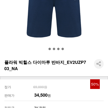
플라워 빅힐스 다이마루 반바지_EV2UZP7
03_NA
50
%
정가
69,000원
34,500
판매가
원
적립금
3%적립