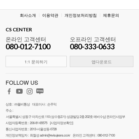
회사소개
이용약관
개인정보처리방침
제휴문의
CS CENTER
온라인 고객센터
오프라인 고객센터
080-012-7100
080-333-0633
1:1 문의하기
앱다운로드
FOLLOW US
상호 :
㈜월비통상
대표이사 :
손주익
주소 :
서울특별시 성동구 아차산로 110 (성수동2가) 성광빌딩 2층 202호 에비수샵 온라인사업부
사업자등록번호 :
206-81-65575
[사업자정보확인]
통신사업자번호 :
2013-서울성동-0728
개인정보책임자 :
최철성
admin@evisujeans.co.kr
온라인 고객센터 :
080-012-7100