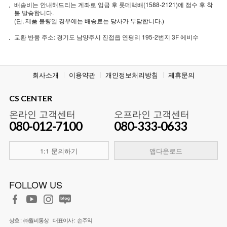
배송비는 안내해드리는 계좌로 입금 후 롯데택배(1588-2121)에 접수 후 착
불 발송합니다.
(단, 제품 불량일 경우에는 배송료는 당사가 부담합니다.)
교환 반품 주소: 경기도 남양주시 진접읍 연평리 195-2번지 3F 에비수
회사소개
이용약관
개인정보처리방침
제휴문의
CS CENTER
온라인 고객센터
오프라인 고객센터
080-012-7100
080-333-0633
1:1 문의하기
앱다운로드
FOLLOW US
상호 :
㈜월비통상
대표이사 :
손주익